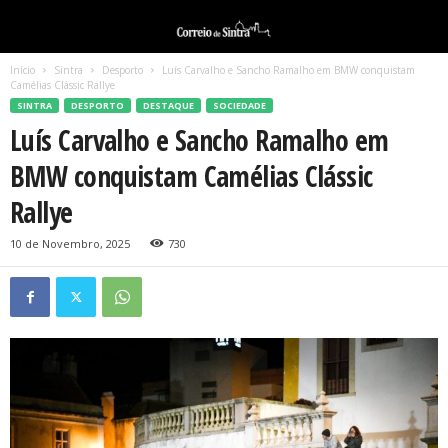
Início
Sintra
Desporto
Luís Carvalho e Sancho Ramalho em BMW conquistam
Camélias Clássic Rallye
SINTRA
DESPORTO
DESTAQUE
SOCIEDADE
Luís Carvalho e Sancho Ramalho em
BMW conquistam Camélias Clássic
Rallye
10 de Novembro, 2025
730