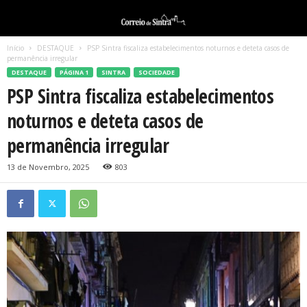
Início
DESTAQUE
PSP Sintra fiscaliza estabelecimentos noturnos e deteta casos de
permanência irregular
DESTAQUE
PÁGINA 1
SINTRA
SOCIEDADE
PSP Sintra fiscaliza estabelecimentos
noturnos e deteta casos de
permanência irregular
13 de Novembro, 2025
803