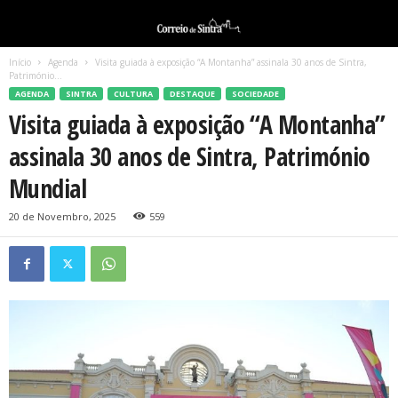
Início
Agenda
Visita guiada à exposição “A Montanha” assinala 30 anos de Sintra,
Património...
AGENDA
SINTRA
CULTURA
DESTAQUE
SOCIEDADE
Visita guiada à exposição “A Montanha”
assinala 30 anos de Sintra, Património
Mundial
20 de Novembro, 2025
559