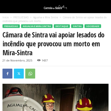
Início
FREGUESIAS
Agualva e Mira Sintra
Câmara de Sintra vai apoiar lesados do
incêndio que provocou um morto...
FREGUESIAS
AGUALVA E MIRA SINTRA
DESTAQUE
SINTRA
SOCIEDADE
Câmara de Sintra vai apoiar lesados do
incêndio que provocou um morto em
Mira-Sintra
21 de Novembro, 2025
1437