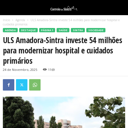
Início
Agenda
ULS Amadora-Sintra investe 54 milhões para modernizar hospital e
cuidados primários
AGENDA
DESTAQUE
PÁGINA 1
SAÚDE
SINTRA
SOCIEDADE
ULS Amadora-Sintra investe 54 milhões
para modernizar hospital e cuidados
primários
24 de Novembro, 2025
1169