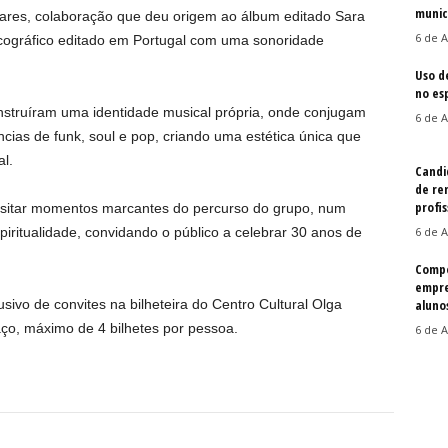
munic
ares, colaboração que deu origem ao álbum editado Sara
6 de A
scográfico editado em Portugal com uma sonoridade
Uso d
no es
struíram uma identidade musical própria, onde conjugam
6 de A
ências de funk, soul e pop, criando uma estética única que
l.
Candi
de re
profis
isitar momentos marcantes do percurso do grupo, num
iritualidade, convidando o público a celebrar 30 anos de
6 de A
Compe
empre
sivo de convites na bilheteira do Centro Cultural Olga
aluno
aço, máximo de 4 bilhetes por pessoa.
6 de A