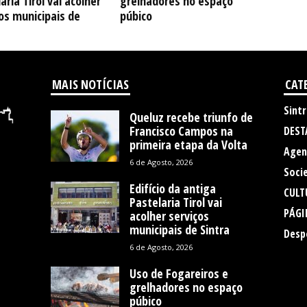
aria Tirol vai acolher
grelhadores no espaço
os municipais de
púbico
MAIS NOTÍCIAS
CAT
Sintr
Queluz recebe triunfo de
Francisco Campos na
DEST
primeira etapa da Volta
Agen
6 de Agosto, 2026
Soci
Edifício da antiga
CULT
Pastelaria Tirol vai
PÁGI
acolher serviços
municipais de Sintra
Desp
6 de Agosto, 2026
Uso de Fogareiros e
grelhadores no espaço
púbico