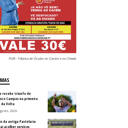
PUB - Fábrica de Óculos no Cacém e no Chiado
IMAS
z recebe triunfo de
isco Campos na primeira
 da Volta
gosto, 2026
io da antiga Pastelaria
vai acolher serviços