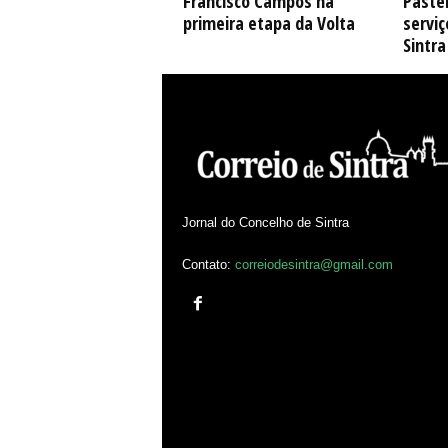
Francisco Campos na
Pastel
primeira etapa da Volta
serviç
Sintra
Jornal do Concelho de Sintra
Contato:
correiodesintra@gmail.com