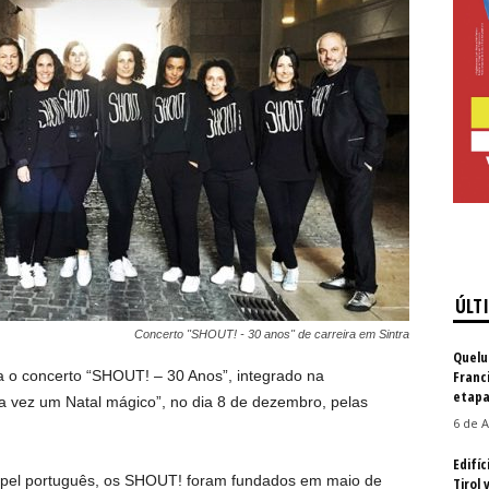
ÚLT
Concerto "SHOUT! - 30 anos" de carreira em Sintra
Quelu
a o concerto “SHOUT! – 30 Anos”, integrado na
Franc
etapa
 vez um Natal mágico”, no dia 8 de dezembro, pelas
6 de A
Edifíc
spel português, os SHOUT! foram fundados em maio de
Tirol 