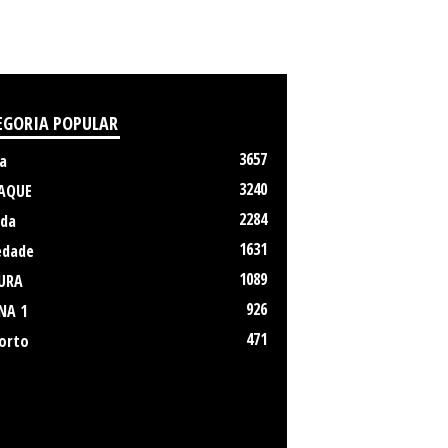
EGORIA POPULAR
3657
a
3240
AQUE
2284
da
1631
edade
1089
URA
926
NA 1
471
orto