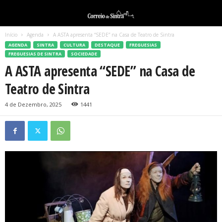
Início
Agenda
A ASTA apresenta “SEDE” na Casa de Teatro de Sintra
AGENDA
SINTRA
CULTURA
DESTAQUE
FREGUESIAS
FREGUESIAS DE SINTRA
SOCIEDADE
A ASTA apresenta “SEDE” na Casa de
Teatro de Sintra
4 de Dezembro, 2025
1441