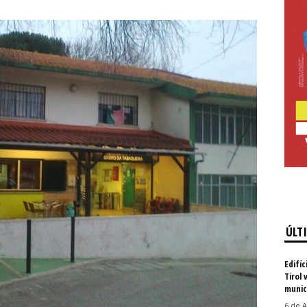
ÚLT
Edifíc
Tirol 
munic
6 de A