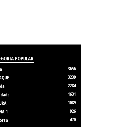
EGORIA POPULAR
3656
a
3239
AQUE
2284
da
1631
edade
1089
URA
926
NA 1
470
orto