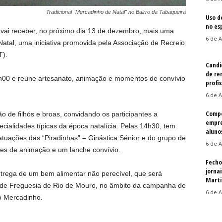
Tradicional "Mercadinho de Natal" no Bairro da Tabaqueira
Uso d
no es
vai receber, no próximo dia 13 de dezembro, mais uma
6 de A
Natal, uma iniciativa promovida pela Associação de Recreio
T).
Candi
de re
h00 e reúne artesanato, animação e momentos de convívio
profis
6 de A
Compe
de filhós e broas, convidando os participantes a
empre
ialidades típicas da época natalícia. Pelas 14h30, tem
aluno
 atuações das “Piradinhas”
–
Ginástica Sénior e do grupo de
6 de A
des de animação e um lanche convívio.
Fecho
jorna
ntrega de um bem alimentar não perecível, que será
Martin
a de Freguesia de Rio de Mouro, no âmbito da campanha de
6 de A
o Mercadinho.