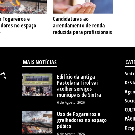
 Fogareiros e
Candidaturas ao
adores no espaço
arrendamento de renda
o
reduzida para profissionais
MAIS NOTÍCIAS
CAT
Sintr
Edifício da antiga
Pastelaria Tirol vai
DEST
acolher serviços
Agen
municipais de Sintra
Soci
6 de Agosto, 2026
CULT
Uso de Fogareiros e
PÁGI
grelhadores no espaço
púbico
Desp
6 de Agosto, 2026