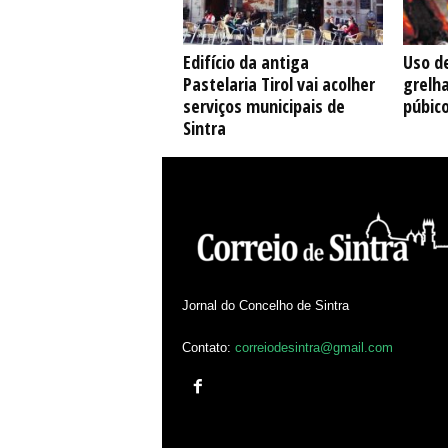
Edifício da antiga
Uso de
Pastelaria Tirol vai acolher
grelh
serviços municipais de
púbic
Sintra
Jornal do Concelho de Sintra
Contato:
correiodesintra@gmail.com