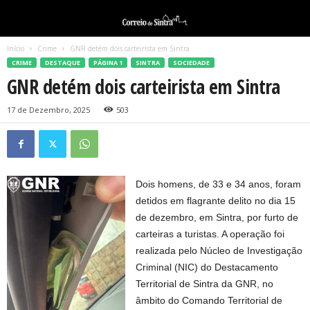
Início
Crime
GNR detém dois carteirista em Sintra
CRIME
DESTAQUE
PÁGINA 1
SINTRA
SOCIEDADE
GNR detém dois carteirista em Sintra
17 de Dezembro, 2025
503
Dois homens, de 33 e 34 anos, foram
detidos em flagrante delito no dia 15
de dezembro, em Sintra, por furto de
carteiras a turistas. A operação foi
realizada pelo Núcleo de Investigação
Criminal (NIC) do Destacamento
Territorial de Sintra da GNR, no
âmbito do Comando Territorial de