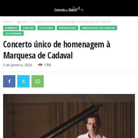
Início
Agenda
Concerto único de homenagem à Marquesa de Cadaval
AGENDA
SINTRA
CULTURA
FREGUESIAS
FREGUESIAS DE SINTRA
SOCIEDADE
Concerto único de homenagem à
Marquesa de Cadaval
5 de Janeiro, 2026
1708