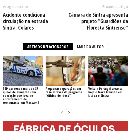
Artigo anterior
Próximo artigo
Acidente condiciona
Câmara de Sintra apresenta
circulação na estrada
projeto “Guardiões da
Sintra–Colares
Floresta Sintrense”
ARTIGOS RELACIONADOS
MAIS DO AUTOR
PSP apreende mais de 37
Pequenas reparações em
Volta a Portugal arranca
quilos de alimentos em
casa através do programa
hoje e trava trânsito em
operação que leva ao
“Oficina do Idoso”
Lisboa e Sintra
encerramento de
restaurante em Massamá