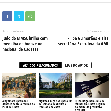
Artigo anterior
Próximo artigo
Judo do MMSC brilha com
Filipa Guimarães eleita
medalha de bronze no
secretária Executiva da AML
nacional de Cadetes
ARTIGOS RELACIONADOS
MAIS DO AUTOR
Alagamares promove
Algumas sugestões para fim
PJ investiga homicídio de
debates sobre a revisão do
de semana de cultura e
mulher em Sintra seguido
PDM de Sintra
tradição em Sintra
da morte do presumível
agressor