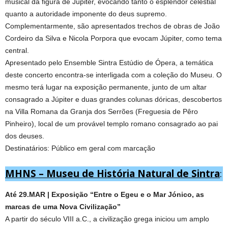
musical da figura de Júpiter, evocando tanto o esplendor celestial
quanto a autoridade imponente do deus supremo.
Complementarmente, são apresentados trechos de obras de João
Cordeiro da Silva e Nicola Porpora que evocam Júpiter, como tema
central.
Apresentado pelo Ensemble Sintra Estúdio de Ópera, a temática
deste concerto encontra-se interligada com a coleção do Museu. O
mesmo terá lugar na exposição permanente, junto de um altar
consagrado a Júpiter e duas grandes colunas dóricas, descobertos
na Villa Romana da Granja dos Serrões (Freguesia de Pêro
Pinheiro), local de um provável templo romano consagrado ao pai
dos deuses.
Destinatários: Público em geral com marcação
MHNS – Museu de História Natural de Sintra
:
Até 29.MAR | Exposição “Entre o Egeu e o Mar Jónico, as
marcas de uma Nova Civilização”
A partir do século VIII a.C., a civilização grega iniciou um amplo