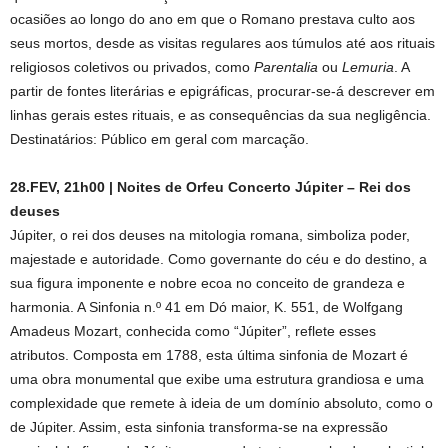
ocasiões ao longo do ano em que o Romano prestava culto aos
seus mortos, desde as visitas regulares aos túmulos até aos rituais
religiosos coletivos ou privados, como
Parentalia
ou
Lemuria
. A
partir de fontes literárias e epigráficas, procurar-se-á descrever em
linhas gerais estes rituais, e as consequências da sua negligência.
Destinatários: Público em geral com marcação.
28.FEV, 21h00 | Noites de Orfeu Concerto Júpiter – Rei dos
deuses
Júpiter, o rei dos deuses na mitologia romana, simboliza poder,
majestade e autoridade. Como governante do céu e do destino, a
sua figura imponente e nobre ecoa no conceito de grandeza e
harmonia. A Sinfonia n.º 41 em Dó maior, K. 551, de Wolfgang
Amadeus Mozart, conhecida como “Júpiter”, reflete esses
atributos. Composta em 1788, esta última sinfonia de Mozart é
uma obra monumental que exibe uma estrutura grandiosa e uma
complexidade que remete à ideia de um domínio absoluto, como o
de Júpiter. Assim, esta sinfonia transforma-se na expressão