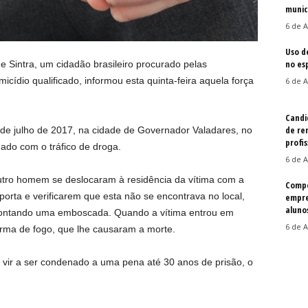
munic
6 de A
Uso d
no es
de Sintra, um cidadão brasileiro procurado pelas
icídio qualificado, informou esta quinta-feira aquela força
6 de A
Candi
de re
 de julho de 2017, na cidade de Governador Valadares, no
profis
nado com o tráfico de droga.
6 de A
outro homem se deslocaram à residência da vítima com a
Compe
orta e verificarem que esta não se encontrava no local,
empre
aluno
montando uma emboscada. Quando a vítima entrou em
6 de A
 arma de fogo, que lhe causaram a morte.
 vir a ser condenado a uma pena até 30 anos de prisão, o