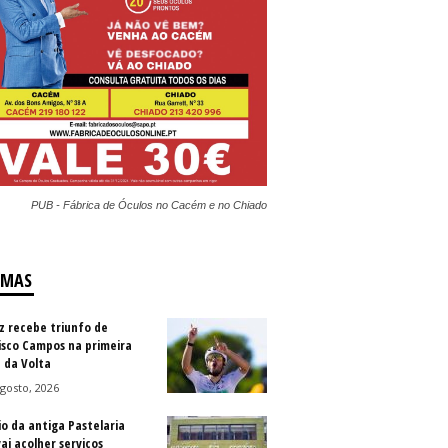
PUB - Fábrica de Óculos no Cacém e no Chiado
IMAS
z recebe triunfo de
isco Campos na primeira
 da Volta
gosto, 2026
io da antiga Pastelaria
vai acolher serviços