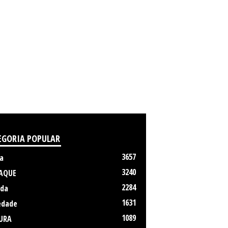
EGORIA POPULAR
3657
a
3240
AQUE
2284
da
1631
edade
1089
URA