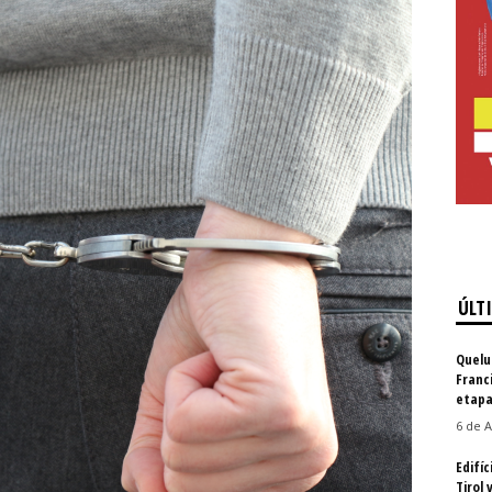
ÚLT
Quelu
Franc
etapa
6 de A
Edifíc
Tirol 