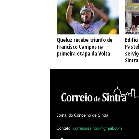
Queluz recebe triunfo de
Edifíc
Francisco Campos na
Pastel
primeira etapa da Volta
serviç
Sintra
Jornal do Concelho de Sintra
Contato:
correiodesintra@gmail.com