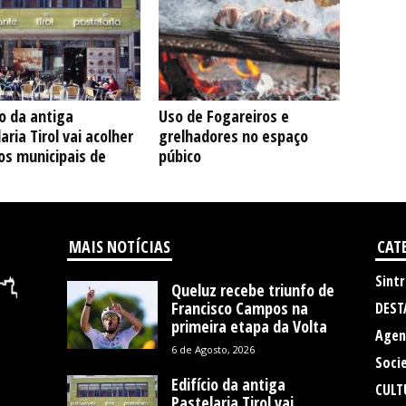
io da antiga
Uso de Fogareiros e
aria Tirol vai acolher
grelhadores no espaço
os municipais de
púbico
MAIS NOTÍCIAS
CAT
Sintr
Queluz recebe triunfo de
Francisco Campos na
DEST
primeira etapa da Volta
Agen
6 de Agosto, 2026
Soci
Edifício da antiga
CULT
Pastelaria Tirol vai