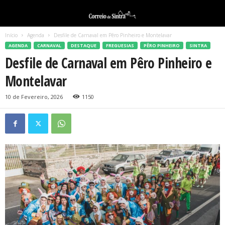
Início
Agenda
Desfile de Carnaval em Pêro Pinheiro e Montelavar
AGENDA
CARNAVAL
DESTAQUE
FREGUESIAS
PÊRO PINHEIRO
SINTRA
Desfile de Carnaval em Pêro Pinheiro e
Montelavar
10 de Fevereiro, 2026
1150