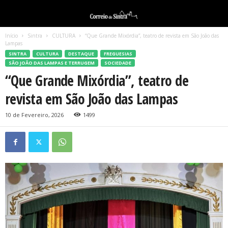
Início
Sintra
CULTURA
“Que Grande Mixórdia”, teatro de revista em São João das
Lampas
SINTRA
CULTURA
DESTAQUE
FREGUESIAS
SÃO JOÃO DAS LAMPAS E TERRUGEM
SOCIEDADE
“Que Grande Mixórdia”, teatro de
revista em São João das Lampas
10 de Fevereiro, 2026
1499