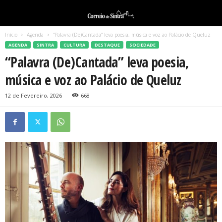
Início
Agenda
“Palavra (De)Cantada” leva poesia, música e voz ao Palácio de Queluz
AGENDA
SINTRA
CULTURA
DESTAQUE
SOCIEDADE
“Palavra (De)Cantada” leva poesia,
música e voz ao Palácio de Queluz
12 de Fevereiro, 2026
668