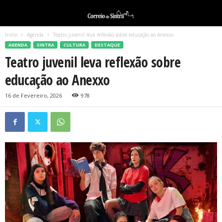
Início
Agenda
Teatro juvenil leva reflexão sobre educação ao Anexxo
AGENDA
SINTRA
CULTURA
DESTAQUE
Teatro juvenil leva reflexão sobre
educação ao Anexxo
16 de Fevereiro, 2026
978