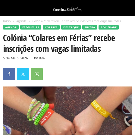
Início
Agenda
Colónia “Colares em Férias” recebe inscrições com vagas limitadas
AGENDA
FREGUESIAS
COLARES
DESTAQUE
SINTRA
SOCIEDADE
Colónia “Colares em Férias” recebe
inscrições com vagas limitadas
5 de Maio, 2026
884