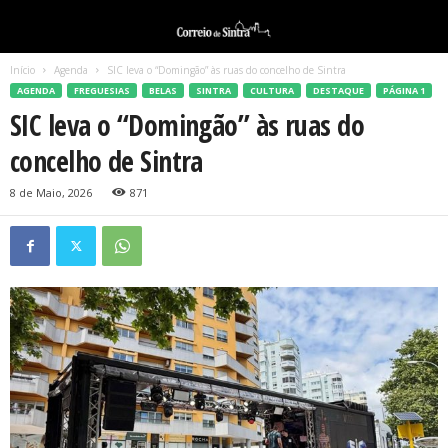
Início
Agenda
SIC leva o “Domingão” às ruas do concelho de Sintra
AGENDA
FREGUESIAS
BELAS
SINTRA
CULTURA
DESTAQUE
PÁGINA 1
SIC leva o “Domingão” às ruas do
concelho de Sintra
8 de Maio, 2026
871