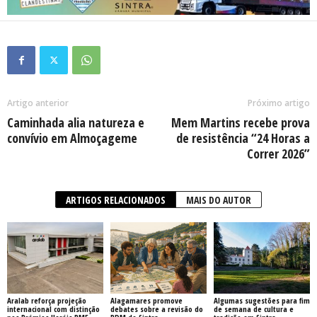
Artigo anterior
Próximo artigo
Caminhada alia natureza e
Mem Martins recebe prova
convívio em Almoçageme
de resistência “24 Horas a
Correr 2026”
ARTIGOS RELACIONADOS
MAIS DO AUTOR
Aralab reforça projeção
Alagamares promove
Algumas sugestões para fim
internacional com distinção
debates sobre a revisão do
de semana de cultura e