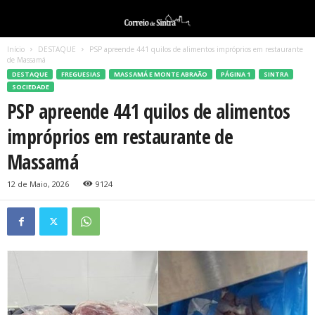
Início
DESTAQUE
PSP apreende 441 quilos de alimentos impróprios em restaurante
de Massamá
DESTAQUE
FREGUESIAS
MASSAMÁ E MONTE ABRAÃO
PÁGINA 1
SINTRA
SOCIEDADE
PSP apreende 441 quilos de alimentos
impróprios em restaurante de
Massamá
12 de Maio, 2026
9124