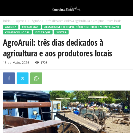
Início
Agenda
AgroAruil: três dias dedicados à agricultura e aos produtores locais
AGENDA
FREGUESIAS
ALMARGEM DO BISPO, PÊRO PINHEIRO E MONTELAVAR
COMÉRCIO LOCAL
DESTAQUE
SINTRA
AgroAruil: três dias dedicados à
agricultura e aos produtores locais
18 de Maio, 2026
1703