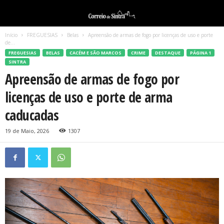
Início
FREGUESIAS
Belas
Apreensão de armas de fogo por licenças de uso e porte
de...
FREGUESIAS
BELAS
CACÉM E SÃO MARCOS
CRIME
DESTAQUE
PÁGINA 1
SINTRA
Apreensão de armas de fogo por
licenças de uso e porte de arma
caducadas
19 de Maio, 2026
1307