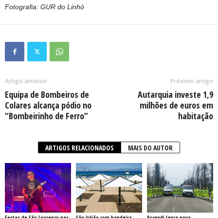
Fotografia: GUR do Linhó
Artigo anterior
Próximo artigo
Equipa de Bombeiros de
Autarquia investe 1,9
Colares alcança pódio no
milhões de euros em
“Bombeirinho de Ferro”
habitação
ARTIGOS RELACIONADOS
MAIS DO AUTOR
Festas de São Lourenço nas
São Julião com bandeira
Ascendi lança nova