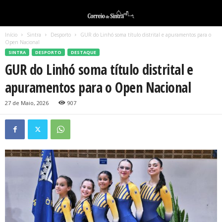
Início
Sintra
Desporto
GUR do Linhó soma título distrital e apuramentos para o
Open Nacional
SINTRA
DESPORTO
DESTAQUE
GUR do Linhó soma título distrital e
apuramentos para o Open Nacional
27 de Maio, 2026
907