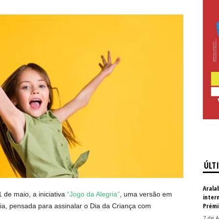
ÚLT
Arala
 de maio, a iniciativa
“Jogo da Alegria”
, uma versão em
inter
Prémi
ria, pensada para assinalar o Dia da Criança com
7 de A