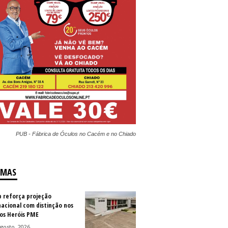
PUB - Fábrica de Óculos no Cacém e no Chiado
IMAS
b reforça projeção
nacional com distinção nos
os Heróis PME
gosto, 2026