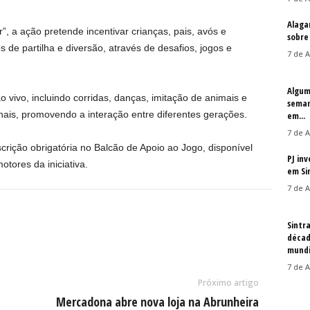
Alaga
”, a ação pretende incentivar crianças, pais, avós e
sobre
de partilha e diversão, através de desafios, jogos e
7 de A
Algum
 vivo, incluindo corridas, danças, imitação de animais e
seman
onais, promovendo a interação entre diferentes gerações.
em...
7 de A
nscrição obrigatória no Balcão de Apoio ao Jogo, disponível
PJ in
tores da iniciativa.
em Si
7 de A
Sintr
décad
mundi
7 de A
Próximo artigo
Mercadona abre nova loja na Abrunheira