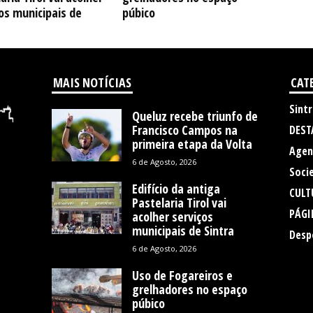
os municipais de
púbico
MAIS NOTÍCIAS
CAT
Sintr
Queluz recebe triunfo de
Francisco Campos na
DEST
primeira etapa da Volta
Agen
6 de Agosto, 2026
Soci
Edifício da antiga
CULT
Pastelaria Tirol vai
PÁGI
acolher serviços
municipais de Sintra
Desp
6 de Agosto, 2026
Uso de Fogareiros e
grelhadores no espaço
púbico