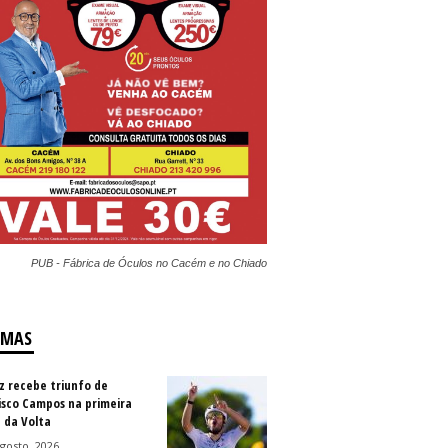
PUB - Fábrica de Óculos no Cacém e no Chiado
IMAS
z recebe triunfo de
isco Campos na primeira
 da Volta
gosto, 2026