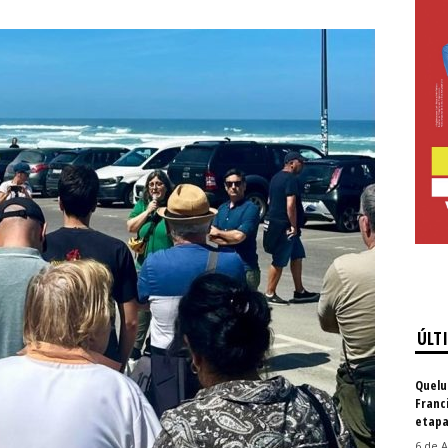
ÚLT
Quelu
Franc
etapa
6 de A