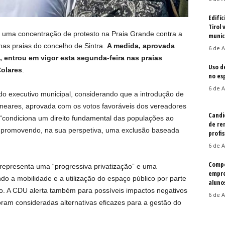
Edifíc
Tirol 
ma concentração de protesto na Praia Grande contra a
munic
as praias do concelho de Sintra.
A medida, aprovada
6 de A
, entrou em vigor esta segunda-feira nas praias
Uso d
Colares
.
no es
6 de A
do executivo municipal, considerando que a introdução de
lneares, aprovada com os votos favoráveis dos vereadores
Candi
, “condiciona um direito fundamental das populações ao
de re
”, promovendo, na sua perspetiva, uma exclusão baseada
profis
6 de A
Compe
representa uma “progressiva privatização” e uma
empre
indo a mobilidade e a utilização do espaço público por parte
aluno
ho. A CDU alerta também para possíveis impactos negativos
6 de A
ram consideradas alternativas eficazes para a gestão do