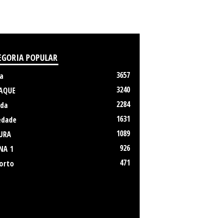
EGORIA POPULAR
3657
a
3240
AQUE
2284
da
1631
edade
1089
URA
926
NA 1
471
orto