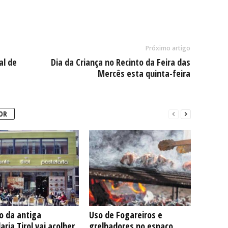
Próximo artigo
al de
Dia da Criança no Recinto da Feira das
Mercês esta quinta-feira
OR
io da antiga
Uso de Fogareiros e
aria Tirol vai acolher
grelhadores no espaço