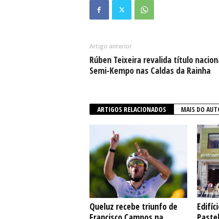
Artigo anterior
Rúben Teixeira revalida título nacion
Semi-Kempo nas Caldas da Rainha
ARTIGOS RELACIONADOS
MAIS DO AUT
Queluz recebe triunfo de
Edifíc
Francisco Campos na
Pastel