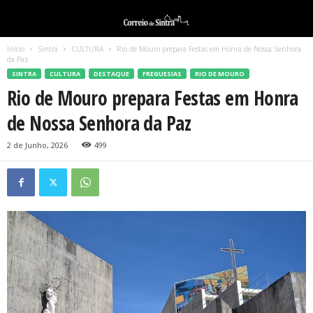
Início
Sintra
CULTURA
Rio de Mouro prepara Festas em Honra de Nossa Senhora
da Paz
SINTRA
CULTURA
DESTAQUE
FREGUESIAS
RIO DE MOURO
Rio de Mouro prepara Festas em Honra
de Nossa Senhora da Paz
2 de Junho, 2026
499