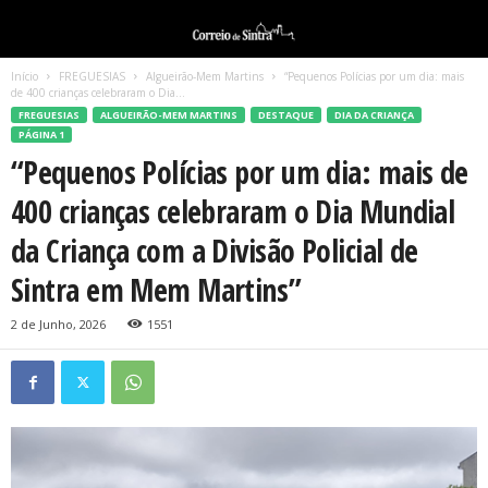
Início
FREGUESIAS
Algueirão-Mem Martins
“Pequenos Polícias por um dia: mais
de 400 crianças celebraram o Dia...
FREGUESIAS
ALGUEIRÃO-MEM MARTINS
DESTAQUE
DIA DA CRIANÇA
PÁGINA 1
“Pequenos Polícias por um dia: mais de
400 crianças celebraram o Dia Mundial
da Criança com a Divisão Policial de
Sintra em Mem Martins”
2 de Junho, 2026
1551