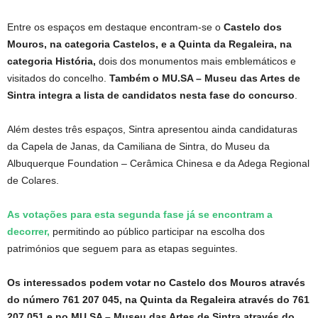
Entre os espaços em destaque encontram-se o
Castelo dos
Mouros, na categoria Castelos, e a Quinta da Regaleira, na
categoria História,
dois dos monumentos mais emblemáticos e
visitados do concelho.
Também o MU.SA – Museu das Artes de
Sintra integra a lista de candidatos nesta fase do concurso
.
Além destes três espaços, Sintra apresentou ainda candidaturas
da Capela de Janas, da Camiliana de Sintra, do Museu da
Albuquerque Foundation – Cerâmica Chinesa e da Adega Regional
de Colares.
As votações para esta segunda fase já se encontram a
decorrer,
permitindo ao público participar na escolha dos
patrimónios que seguem para as etapas seguintes.
Os interessados podem votar no Castelo dos Mouros através
do número 761 207 045, na Quinta da Regaleira através do 761
207 051 e no MU.SA – Museu das Artes de Sintra através do