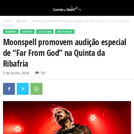
Início
Agenda
Moonspell promovem audição especial de “Far From God” na Quinta da
Ribafria
AGENDA
SINTRA
CULTURA
DESTAQUE
Moonspell promovem audição especial
de “Far From God” na Quinta da
Ribafria
3 de Junho, 2026
731