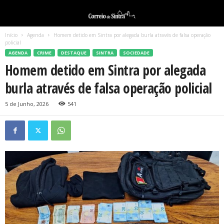
Início
Agenda
Homem detido em Sintra por alegada burla através de falsa operação
policial
AGENDA
CRIME
DESTAQUE
SINTRA
SOCIEDADE
Homem detido em Sintra por alegada
burla através de falsa operação policial
5 de Junho, 2026
541