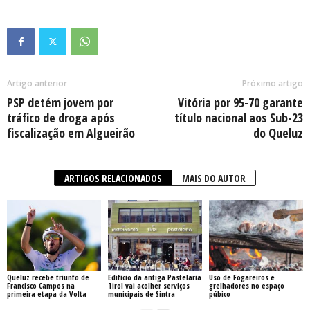
Artigo anterior
Próximo artigo
PSP detém jovem por
Vitória por 95-70 garante
tráfico de droga após
título nacional aos Sub-23
fiscalização em Algueirão
do Queluz
ARTIGOS RELACIONADOS
MAIS DO AUTOR
Queluz recebe triunfo de
Edifício da antiga Pastelaria
Uso de Fogareiros e
Francisco Campos na
Tirol vai acolher serviços
grelhadores no espaço
primeira etapa da Volta
municipais de Sintra
púbico