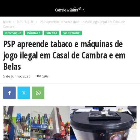
Início
DESTAQUE
PSP apreende tabaco e máquinas de jogo ilegal em Casal de
Cambra...
DESTAQUE
PÁGINA 1
SINTRA
SOCIEDADE
PSP apreende tabaco e máquinas de
jogo ilegal em Casal de Cambra e em
Belas
5 de Junho, 2026
596