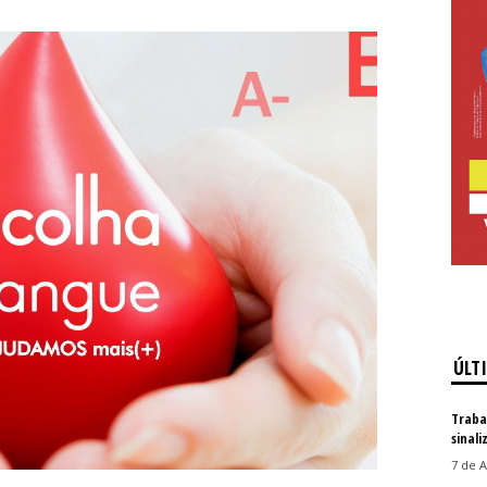
ÚLT
Traba
sinal
7 de A