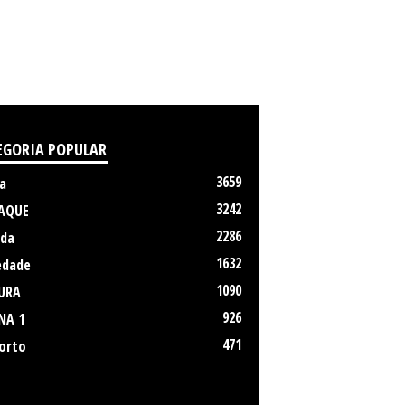
EGORIA POPULAR
3659
a
3242
AQUE
2286
da
1632
edade
1090
URA
926
NA 1
471
orto