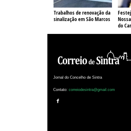
Trabalhos de renovação da
Feste
sinalização em São Marcos
Nossa
do Ca
Jornal do Concelho de Sintra
Contato:
correiodesintra@gmail.com