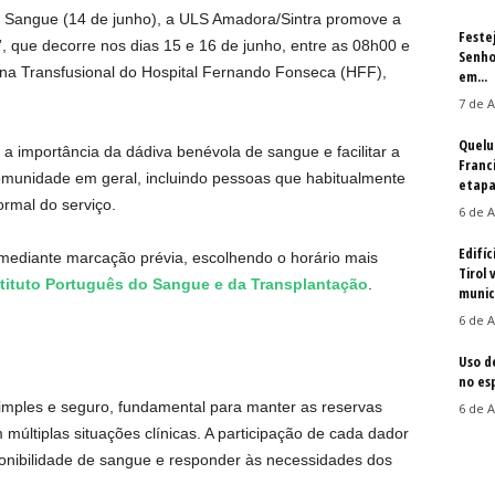
e Sangue (14 de junho), a ULS Amadora/Sintra promove a
Feste
”, que decorre nos dias 15 e 16 de junho, entre as 08h00 e
Senho
na Transfusional do Hospital Fernando Fonseca (HFF),
em...
7 de A
Quelu
a a importância da dádiva benévola de sangue e facilitar a
Franc
 comunidade em geral, incluindo pessoas que habitualmente
etapa
rmal do serviço.
6 de A
Edifíc
mediante marcação prévia, escolhendo o horário mais
Tirol 
stituto Português do Sangue e da Transplantação
.
munic
6 de A
Uso d
no es
mples e seguro, fundamental para manter as reservas
6 de A
múltiplas situações clínicas. A participação de cada dador
sponibilidade de sangue e responder às necessidades dos