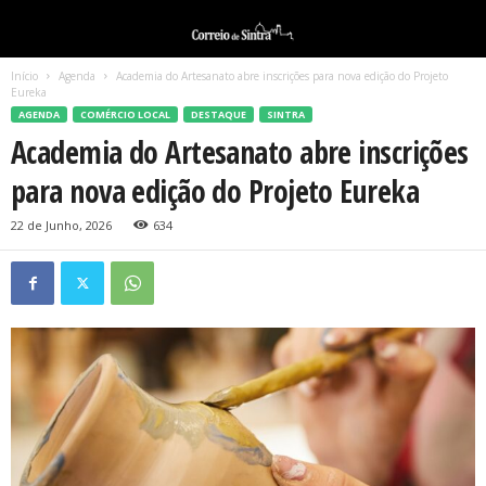
Início
Agenda
Academia do Artesanato abre inscrições para nova edição do Projeto
Eureka
AGENDA
COMÉRCIO LOCAL
DESTAQUE
SINTRA
Academia do Artesanato abre inscrições
para nova edição do Projeto Eureka
22 de Junho, 2026
634