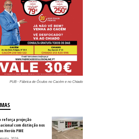
PUB - Fábrica de Óculos no Cacém e no Chiado
IMAS
b reforça projeção
nacional com distinção nos
os Heróis PME
gosto, 2026