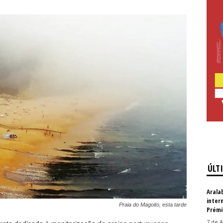
ÚLT
Arala
inter
Praia do Magoito, esta tarde
Prémi
7 de A