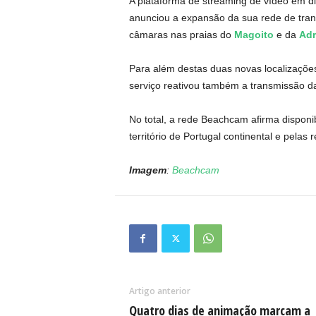
A plataforma de streaming de vídeo em di
anunciou a expansão da sua rede de tran
câmaras nas praias do
Magoito
e da
Adr
Para além destas duas novas localizaçõe
serviço reativou também a transmissão 
No total, a rede Beachcam afirma disponib
território de Portugal continental e pelas
Imagem
:
Beachcam
Artigo anterior
Quatro dias de animação marcam a