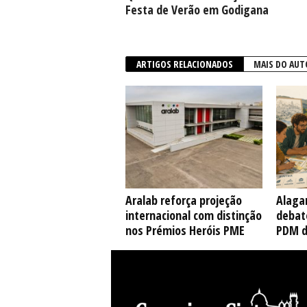
Festa de Verão em Godigana
ARTIGOS RELACIONADOS
MAIS DO AUT
Aralab reforça projeção
Alaga
internacional com distinção
debate
nos Prémios Heróis PME
PDM d