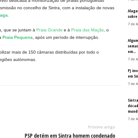
reto dedicada à monitorização de praias portuguesas
smissão no concelho de Sintra, com a instalação de novas
Alaga
aga
.
sobre
7 de A
s, que se juntam à
Praia Grande
e à
Praia das Maçãs
, o
da
Praia Pequena
, após um período de interrupção.
Algum
seman
em...
ilizar mais de 150 câmaras distribuídas por todo o
7 de A
 regiões autónomas.
PJ in
em Si
7 de A
Sintr
décad
mundi
7 de A
Próximo artigo
PSP detém em Sintra homem condenado