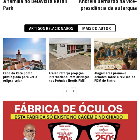
a família no BelaVista Retail
Andreia Bernardo na vice-
Park
presidência da autarquia
ARTIGOS RELACIONADOS
MAIS DO AUTOR
Cabo da Roca ponto
Aralab reforça projeção
Alagamares promove
privilegiado para ver o
internacional com distinção
debates sobre a revisão do
eclipse solar
nos Prémios Heróis PME
PDM de Sintra