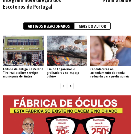
integram nova direção dos
Praia Grande
Escoteiros de Portugal
ARTIGOS RELACIONADOS
MAIS DO AUTOR
Edifício da antiga Pastelaria
Uso de Fogareiros e
Candidaturas ao
Tirol vai acolher serviços
grelhadores no espaço
arrendamento de renda
municipais de Sintra
púbico
reduzida para profissionais