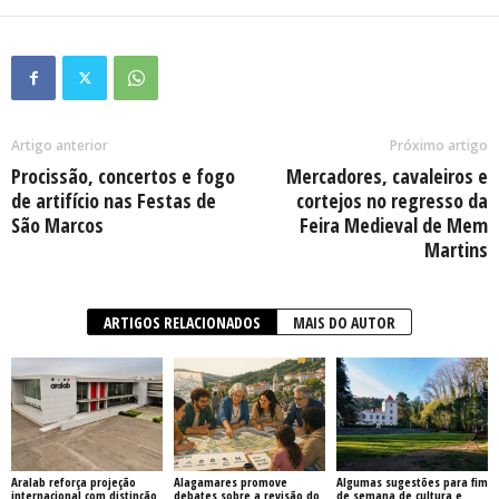
Artigo anterior
Próximo artigo
Procissão, concertos e fogo
Mercadores, cavaleiros e
de artifício nas Festas de
cortejos no regresso da
São Marcos
Feira Medieval de Mem
Martins
ARTIGOS RELACIONADOS
MAIS DO AUTOR
Aralab reforça projeção
Alagamares promove
Algumas sugestões para fim
internacional com distinção
debates sobre a revisão do
de semana de cultura e