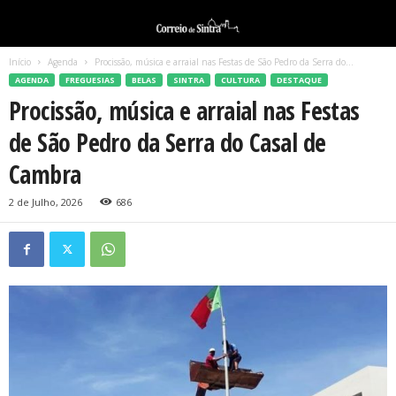
Início
Agenda
Procissão, música e arraial nas Festas de São Pedro da Serra do...
AGENDA
FREGUESIAS
BELAS
SINTRA
CULTURA
DESTAQUE
Procissão, música e arraial nas Festas
de São Pedro da Serra do Casal de
Cambra
2 de Julho, 2026
686