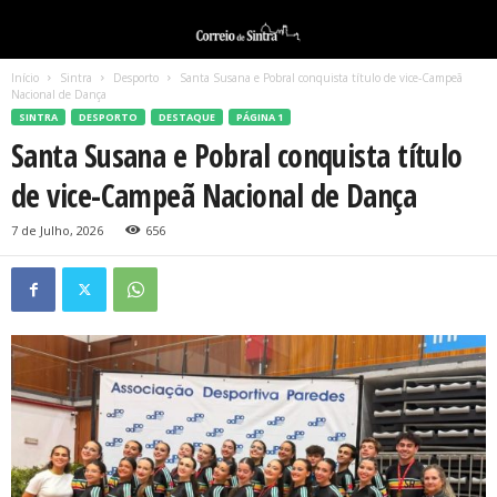
Início
Sintra
Desporto
Santa Susana e Pobral conquista título de vice-Campeã
Nacional de Dança
SINTRA
DESPORTO
DESTAQUE
PÁGINA 1
Santa Susana e Pobral conquista título
de vice-Campeã Nacional de Dança
7 de Julho, 2026
656