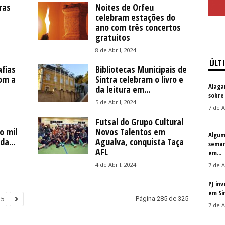
ras
Noites de Orfeu
celebram estações do
ano com três concertos
gratuitos
8 de Abril, 2024
ÚLT
afias
Bibliotecas Municipais de
om a
Sintra celebram o livro e
Alaga
da leitura em...
sobre
5 de Abril, 2024
7 de A
Futsal do Grupo Cultural
o mil
Novos Talentos em
Algum
da...
Agualva, conquista Taça
seman
AFL
em...
4 de Abril, 2024
7 de A
PJ in
em Si
Página 285 de 325
25
7 de A