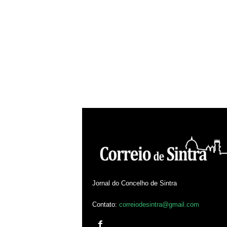
Jornal do Concelho de Sintra
Contato:
correiodesintra@gmail.com