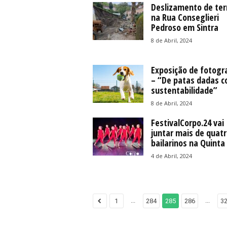
Deslizamento de ter
na Rua Conseglieri
Pedroso em Sintra
8 de Abril, 2024
Exposição de fotogr
– “De patas dadas c
sustentabilidade”
8 de Abril, 2024
FestivalCorpo.24 vai
juntar mais de quatr
bailarinos na Quinta 
4 de Abril, 2024
...
...
1
284
285
286
3