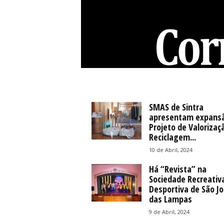
C
o
r
r
SMAS de Sintra
e
apresentam expans
Projeto de Valorizaç
i
Reciclagem...
o
d
10 de Abril, 2024
e
Há “Revista” na
S
Sociedade Recreativ
i
Desportiva de São J
n
das Lampas
t
r
9 de Abril, 2024
a