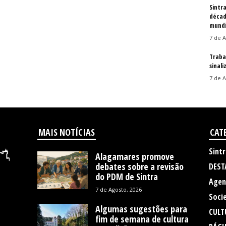
Sintr
décad
mundi
7 de A
Traba
sinal
7 de A
MAIS NOTÍCIAS
CAT
Sintr
Alagamares promove
debates sobre a revisão
DEST
do PDM de Sintra
Agen
7 de Agosto, 2026
Soci
Algumas sugestões para
CULT
fim de semana de cultura