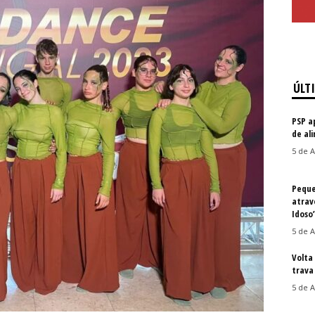
ÚLT
PSP a
de al
5 de A
Peque
atrav
Idoso
5 de A
Volta
trava 
5 de A