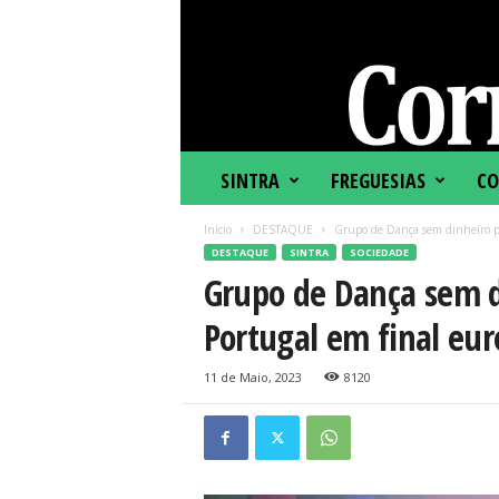
C
SINTRA
FREGUESIAS
CO
o
r
Início
DESTAQUE
Grupo de Dança sem dinheiro pa
r
DESTAQUE
SINTRA
SOCIEDADE
e
Grupo de Dança sem d
i
o
Portugal em final eur
d
e
S
11 de Maio, 2023
8120
i
n
t
r
a