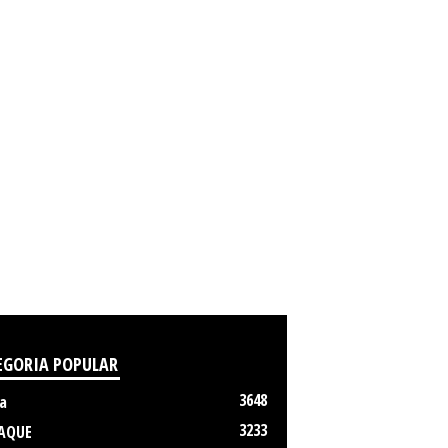
EGORIA POPULAR
3648
a
3233
AQUE