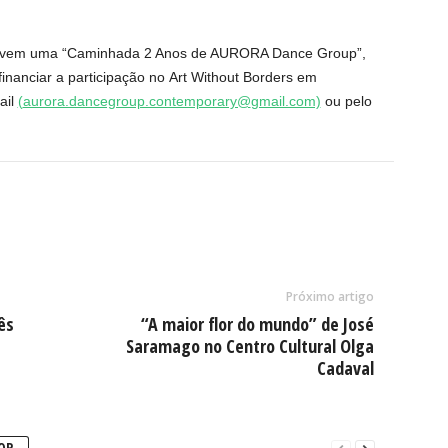
movem uma “Caminhada 2 Anos de AURORA Dance Group”,
inanciar a participação no Art Without Borders em
ail
(
aurora.dancegroup.contemporary@
gmail.com)
ou pelo
Próximo artigo
ês
“A maior flor do mundo” de José
Saramago no Centro Cultural Olga
Cadaval
OR