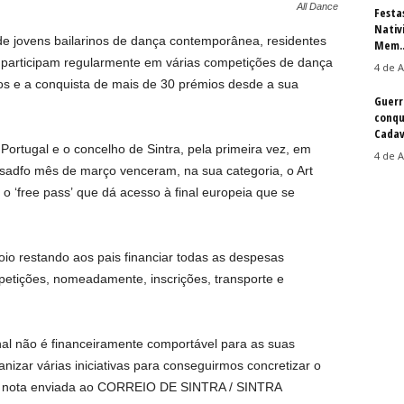
All Dance
Festa
Nativ
e jovens bailarinos de dança contemporânea, residentes
Mem..
 participam regularmente em várias competições de dança
4 de A
dos e a conquista de mais de 30 prémios desde a sua
Guerr
conqu
Cadav
Portugal e o concelho de Sintra, pela primeira vez, em
4 de A
ssadfo mês de março venceram, na sua categoria, o Art
o ‘free pass’ que dá acesso à final europeia que se
.
oio restando aos pais financiar todas as despesas
petições, nomeadamente, inscrições, transporte e
al não é financeiramente comportável para as suas
anizar várias iniciativas para conseguirmos concretizar o
em nota enviada ao CORREIO DE SINTRA / SINTRA