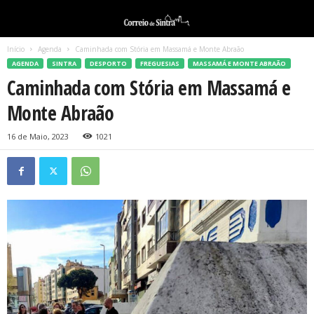
Início
Agenda
Caminhada com Stória em Massamá e Monte Abraão
AGENDA
SINTRA
DESPORTO
FREGUESIAS
MASSAMÁ E MONTE ABRAÃO
Caminhada com Stória em Massamá e
Monte Abraão
16 de Maio, 2023
1021