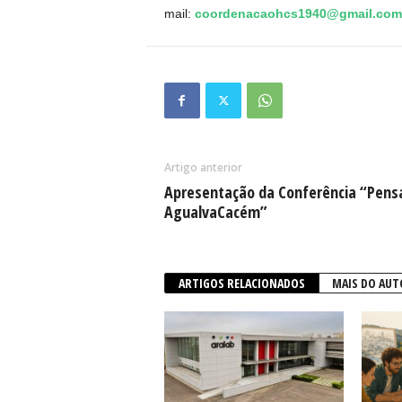
mail:
coordenacaohcs1940@gmail.com
Artigo anterior
Apresentação da Conferência “Pens
AgualvaCacém”
ARTIGOS RELACIONADOS
MAIS DO AUT