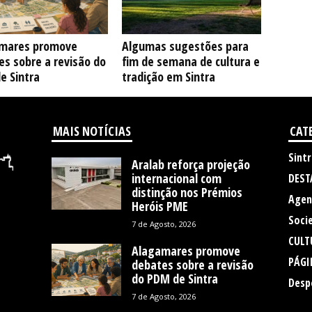
mares promove
Algumas sugestões para
s sobre a revisão do
fim de semana de cultura e
e Sintra
tradição em Sintra
MAIS NOTÍCIAS
CAT
Sintr
Aralab reforça projeção
internacional com
DEST
distinção nos Prémios
Agen
Heróis PME
Soci
7 de Agosto, 2026
CULT
Alagamares promove
PÁGI
debates sobre a revisão
do PDM de Sintra
Desp
7 de Agosto, 2026