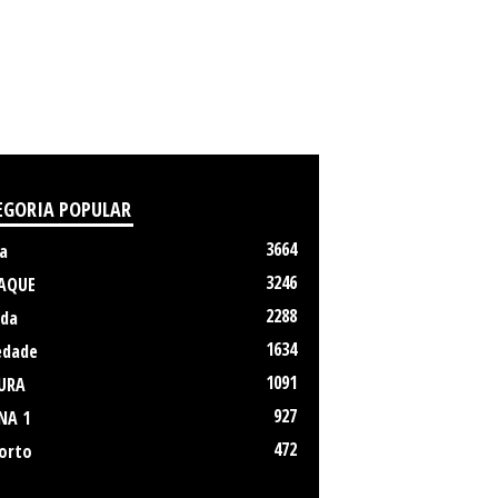
EGORIA POPULAR
3664
a
3246
AQUE
2288
da
1634
edade
1091
URA
927
NA 1
472
orto