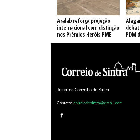
Aralab reforça projeção
Alaga
internacional com distinção
debate
nos Prémios Heróis PME
PDM d
Jornal do Concelho de Sintra
Contato:
correiodesintra@gmail.com