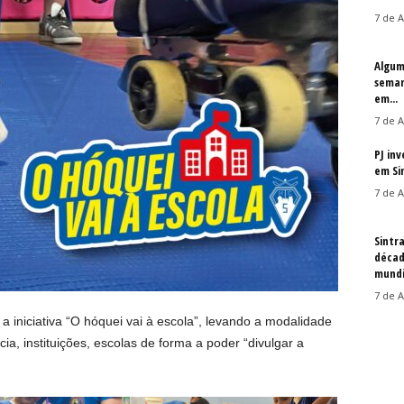
7 de A
Algum
seman
em...
7 de A
PJ in
em Si
7 de A
Sintr
décad
mundi
7 de A
 iniciativa “O hóquei vai à escola”, levando a modalidade
ncia, instituições, escolas de forma a poder “divulgar a