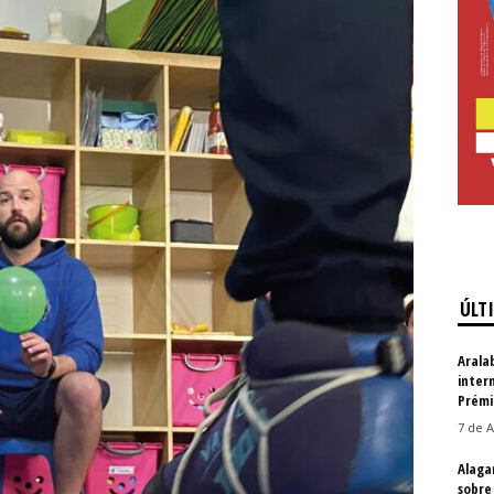
ÚLT
Arala
inter
Prémi
7 de A
Alaga
sobre