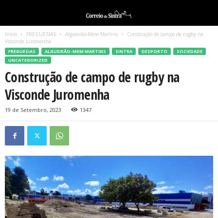
Início
FREGUESIAS
Algueirão-Mem Martins
Construção de campo de rugby na
Visconde Juromenha
FREGUESIAS
ALGUEIRÃO-MEM MARTINS
SINTRA
DESPORTO
SOCIEDADE
UNCATEGORIZED
Construção de campo de rugby na
Visconde Juromenha
19 de Setembro, 2023
1347