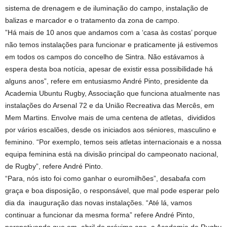
sistema de drenagem e de iluminação do campo, instalação de
balizas e marcador e o tratamento da zona de campo.
”Há mais de 10 anos que andamos com a ‘casa às costas’ porque
não temos instalações para funcionar e praticamente já estivemos
em todos os campos do concelho de Sintra. Não estávamos à
espera desta boa notícia, apesar de existir essa possibilidade há
alguns anos”, refere em entusiasmo André Pinto, presidente da
Academia Ubuntu Rugby, Associação que funciona atualmente nas
instalações do Arsenal 72 e da União Recreativa das Mercês, em
Mem Martins. Envolve mais de uma centena de atletas, divididos
por vários escalões, desde os iniciados aos séniores, masculino e
feminino. “Por exemplo, temos seis atletas internacionais e a nossa
equipa feminina está na divisão principal do campeonato nacional,
de Rugby”, refere André Pinto.
“Para, nós isto foi como ganhar o euromilhões”, desabafa com
graça e boa disposição, o responsável, que mal pode esperar pelo
dia da inauguração das novas instalações. “Até lá, vamos
continuar a funcionar da mesma forma” refere André Pinto,
perspetivando que em abril do próximo ano, a Academia de Rugby