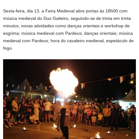
Sexta-feira, dia 13, a Feira Medieval abre portas às 18h00 com
música medieval do Duo Gaiteiro, seguindo-se de trinta em trinta
minutos, novas atividades como danças orientais e workshop de
esgrima; música medieval com Pardeus; danças orientais; música
medieval com Pardeus; hora do cavaleiro medieval, espetáculo de
fogo.