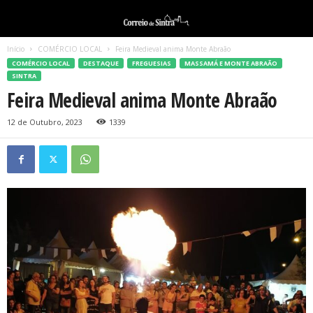
Início
COMÉRCIO LOCAL
Feira Medieval anima Monte Abraão
COMÉRCIO LOCAL
DESTAQUE
FREGUESIAS
MASSAMÁ E MONTE ABRAÃO
SINTRA
Feira Medieval anima Monte Abraão
12 de Outubro, 2023
1339