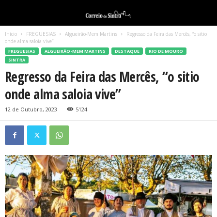
Início
FREGUESIAS
Algueirão-Mem Martins
Regresso da Feira das Mercês, “o sitio
onde alma saloia vive”
FREGUESIAS
ALGUEIRÃO-MEM MARTINS
DESTAQUE
RIO DE MOURO
SINTRA
Regresso da Feira das Mercês, “o sitio
onde alma saloia vive”
12 de Outubro, 2023
5124