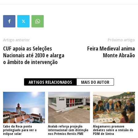
Artigo anterior
Próximo artigo
CUF apoia as Seleções
Feira Medieval anima
Nacionais até 2030 e alarga
Monte Abraão
o âmbito de intervenção
ARTIGOS RELACIONADOS
MAIS DO AUTOR
Cabo da Roca ponto
Aralab reforça projeção
Alagamares promove
privilegiado para ver o
internacional com distinção
debates sobre a revisão do
eclipse solar
nos Prémios Heróis PME
PDM de Sintra