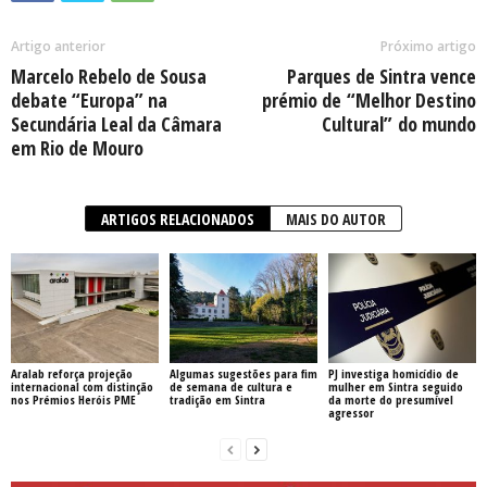
Artigo anterior
Próximo artigo
Marcelo Rebelo de Sousa
Parques de Sintra vence
debate “Europa” na
prémio de “Melhor Destino
Secundária Leal da Câmara
Cultural” do mundo
em Rio de Mouro
ARTIGOS RELACIONADOS
MAIS DO AUTOR
Aralab reforça projeção
Algumas sugestões para fim
PJ investiga homicídio de
internacional com distinção
de semana de cultura e
mulher em Sintra seguido
nos Prémios Heróis PME
tradição em Sintra
da morte do presumível
agressor