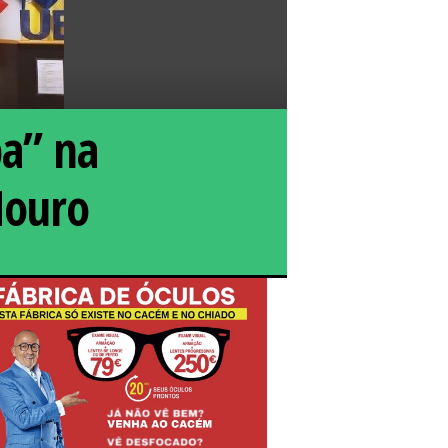
pa” na
Mouro
 participou em debate sobre "“O Futuro dos Jovens na
Europa”, na Secundária de Rio de Mouro