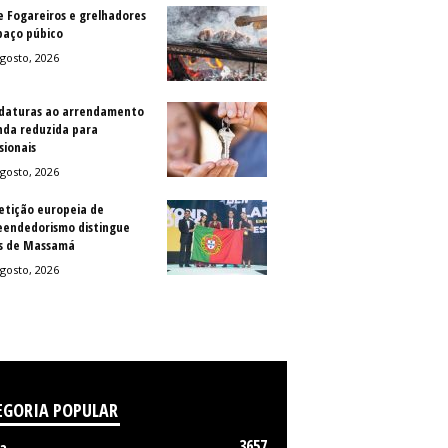
e Fogareiros e grelhadores
paço púbico
gosto, 2026
daturas ao arrendamento
nda reduzida para
sionais
gosto, 2026
tição europeia de
endedorismo distingue
s de Massamá
gosto, 2026
EGORIA POPULAR
3657