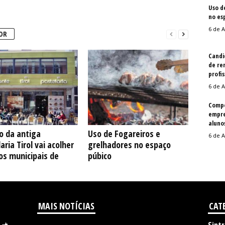
Uso d
no es
6 de A
OR
Candi
de re
profis
6 de A
Compe
empre
aluno
io da antiga
Uso de Fogareiros e
6 de A
aria Tirol vai acolher
grelhadores no espaço
os municipais de
púbico
MAIS NOTÍCIAS
CAT