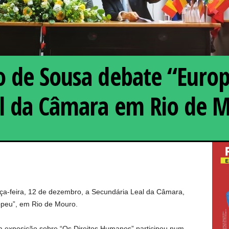
o de Sousa debate “Euro
al da Câmara em Rio de 
Marcelo Rebelo de Sousa
rça-feira, 12 de dezembro, a Secundária Leal da Câmara,
peu”, em Rio de Mouro.
 exposição sobre “Os Direitos Humanos” participou num