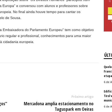
na Europa” e conversou com alunos e professores sobre
opeia. No final ainda houve tempo para cantar os
elo de Sousa.
la Embaixadora do Parlamento Europeu” tem como objetivo
ário regular e profissional, conhecimentos para uma maior
 à cidadania europeia.
ÚLT
Quelu
Franc
etapa
6 de A
Edifíc
Tirol 
Próximo artigo
munic
gos”
Mercadona amplia estacionamento no
6 de A
Taguspark em Oeiras