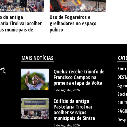
io da antiga
Uso de Fogareiros e
aria Tirol vai acolher
grelhadores no espaço
os municipais de
púbico
MAIS NOTÍCIAS
CAT
Sintr
Queluz recebe triunfo de
Francisco Campos na
DEST
primeira etapa da Volta
Agen
6 de Agosto, 2026
Soci
Edifício da antiga
CULT
Pastelaria Tirol vai
PÁGI
acolher serviços
municipais de Sintra
Desp
6 de Agosto, 2026