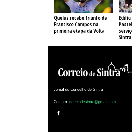
Queluz recebe triunfo de
Edifíc
Francisco Campos na
Pastel
primeira etapa da Volta
serviç
Sintra
Jornal do Concelho de Sintra
Contato:
correiodesintra@gmail.com