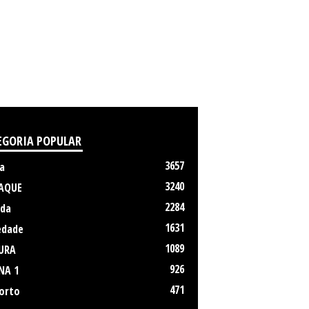
EGORIA POPULAR
3657
a
3240
AQUE
2284
da
1631
edade
1089
URA
926
NA 1
471
orto