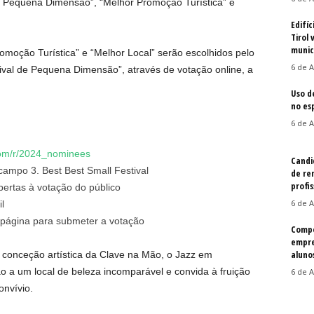
de Pequena Dimensão”, “Melhor Promoção Turística” e
Edifíc
Tirol 
munic
moção Turística” e “Melhor Local” serão escolhidos pelo
6 de A
tival de Pequena Dimensão”, através de votação online, a
Uso d
no es
6 de A
com/r/2024_nominees
Candi
ampo 3. Best Best Small Festival
de re
profis
bertas à votação do público
6 de A
l
 página para submeter a votação
Compe
empre
aluno
 conceção artística da Clave na Mão, o Jazz em
 a um local de beleza incomparável e convida à fruição
6 de A
onvívio.