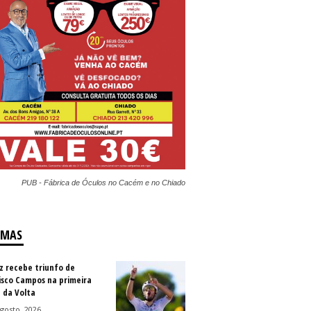
PUB - Fábrica de Óculos no Cacém e no Chiado
IMAS
z recebe triunfo de
isco Campos na primeira
 da Volta
gosto, 2026