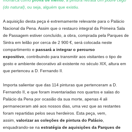
monarca como
prova de mérito
, a pintura retrata
Um pobre cego
(do natural)
, ou seja, alguém que existiu.
A aquisição desta peça é extremamente relevante para o Palácio
Nacional da Pena. Assim que o restauro integral da Primeira Sala
de Passagem estiver concluído, a obra, comprada pela Parques de
Sintra em leilão por cerca de 2 900 €, será colocada neste
compartimento e
passará a integrar o percurso
expositivo
, contribuindo para transmitir aos visitantes o tipo de
gosto e ambiente decorativo ali existente no século XIX, altura em
que pertenceu a D. Fernando II.
Importa salientar que das 114 pinturas que pertenceram a D.
Fernando II, e que foram inventariadas nos quartos e salas do
Palácio da Pena por ocasião da sua morte, apenas 4 ali
permaneceram até aos nossos dias, uma vez que as restantes
foram repartidas pelos seus herdeiros. Esta peça, vem,
assim,
valorizar as coleções de pintura do Palácio
,
enquadrando-se na
estratégia de aquisições da Parques de