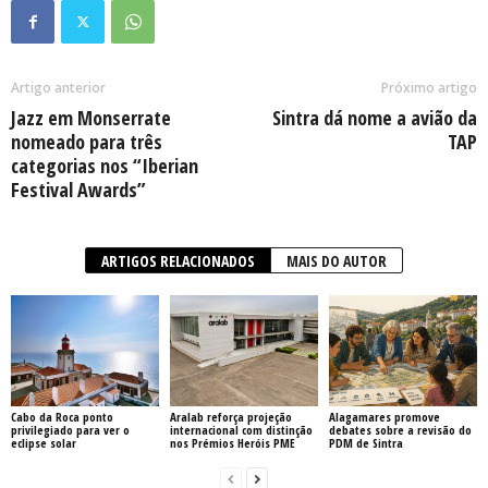
Artigo anterior
Próximo artigo
Jazz em Monserrate
Sintra dá nome a avião da
nomeado para três
TAP
categorias nos “Iberian
Festival Awards”
ARTIGOS RELACIONADOS
MAIS DO AUTOR
Cabo da Roca ponto
Aralab reforça projeção
Alagamares promove
privilegiado para ver o
internacional com distinção
debates sobre a revisão do
eclipse solar
nos Prémios Heróis PME
PDM de Sintra